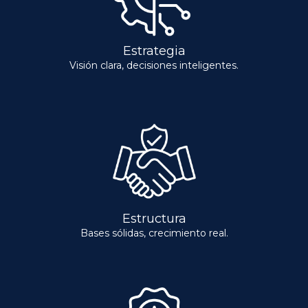
Trabajan solo con empresas grandes
o también con emprendedores y
familias?
Atienden solo en Estados Unidos o
también a otros países?
UBICACION:
Email:
asesoria@roverofirm.com