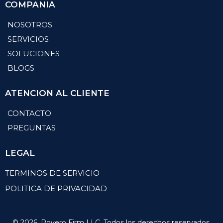
⚖️ DISCLAIMER
Descargo de responsabilidad
Rovero Firm ofrece servicios de consultoría estratégica en
áreas como seguros de vida, desarrollo empresarial y liderazgo.
No brindamos asesoría en inversiones ni estamos registrados
como asesores de inversiones ante la SEC, FINRA o la Texas
State Securities Board.
Las decisiones tomadas por los clientes basadas en nuestras
recomendaciones son de su exclusiva responsabilidad.
Estrategia
Visión clara, decisiones inteligentes.