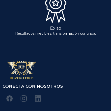
Address Office : 16225 Park Ten Pl, # 500
Assistance Hours :
Lun – Vie 9:00am - 4:30pm
Sab – Dom - Cerrado